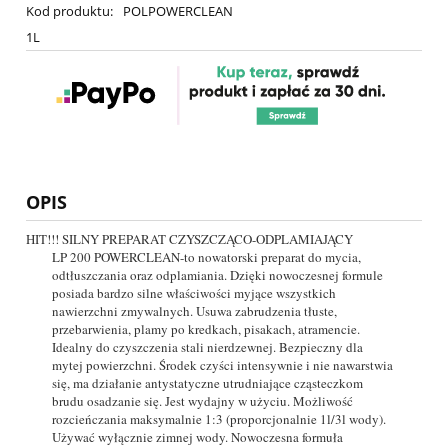
Kod produktu:
POLPOWERCLEAN
1L
OPIS
HIT!!! SILNY PREPARAT CZYSZCZĄCO-ODPLAMIAJĄCY
LP 200 POWERCLEAN-to nowatorski preparat do mycia,
odtłuszczania oraz odplamiania. Dzięki nowoczesnej formule
posiada bardzo silne właściwości myjące wszystkich
nawierzchni zmywalnych. Usuwa zabrudzenia tłuste,
przebarwienia, plamy po kredkach, pisakach, atramencie.
Idealny do czyszczenia stali nierdzewnej. Bezpieczny dla
mytej powierzchni. Środek czyści intensywnie i nie nawarstwia
się, ma działanie antystatyczne utrudniające cząsteczkom
brudu osadzanie się. Jest wydajny w użyciu. Możliwość
rozcieńczania maksymalnie 1:3 (proporcjonalnie 1l/3l wody).
Używać wyłącznie zimnej wody. Nowoczesna formuła