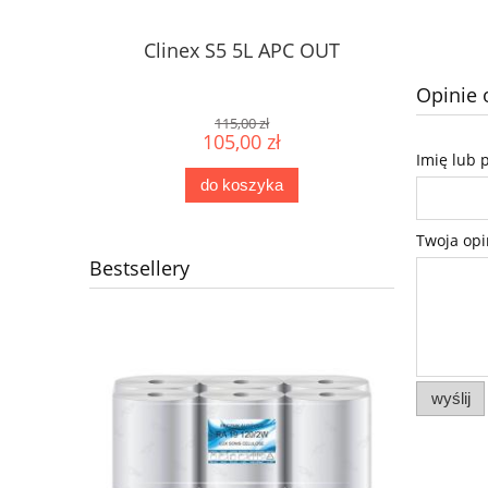
Clinex S5 5L APC OUT
Opinie 
115,00 zł
105,00 zł
Imię lub 
do koszyka
Twoja opi
Bestsellery
wyślij