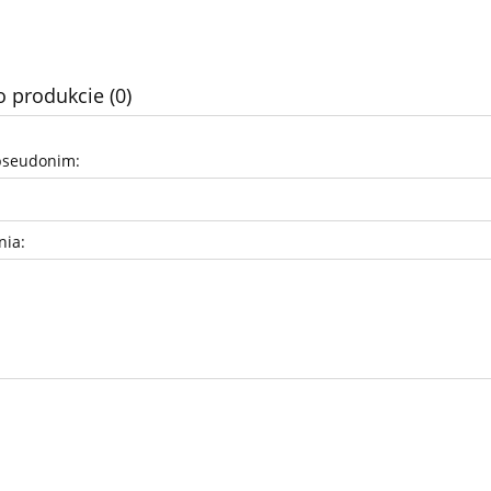
o produkcie (0)
pseudonim:
nia: