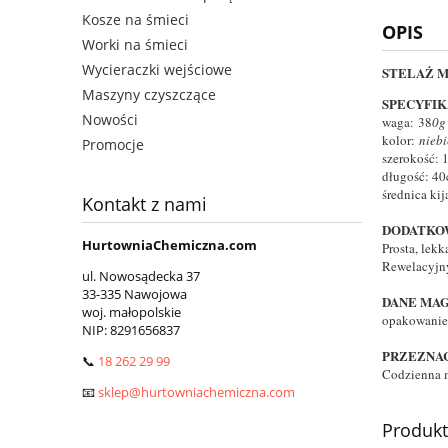
Kosze na śmieci
OPIS
Worki na śmieci
Wycieraczki wejściowe
STELAŻ M
Maszyny czyszczące
SPECYFI
Nowości
waga: 38
0g
kolor:
nieb
Promocje
szerokość: 
długość: 4
średnica ki
Kontakt z nami
DODATKO
HurtowniaChemiczna.com
Prosta, lek
Rewelacyjny
ul. Nowosądecka 37
33-335 Nawojowa
DANE MA
woj. małopolskie
opakowanie 
NIP:
8291656837
PRZEZNA
📞
18 262 29 99
Codzienna m
📧
sklep@hurtowniachemiczna.com
Produk