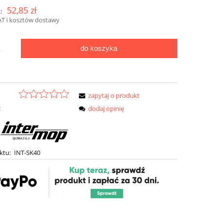
52,85 zł
:
AT i kosztów dostawy
do koszyka
.
zapytaj o produkt
:
dodaj opinię
ktu:
INT-SK40