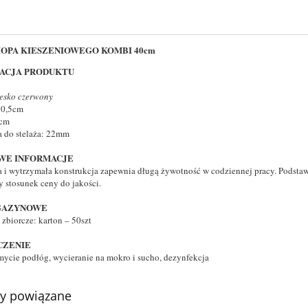
OPA KIESZENIOWEGO KOMBI 40cm
KACJA PRODUKTU
iesko czerwony
10,5cm
0cm
ja do stelaża: 22mm
WE INFORMACJE
ka i wytrzymała konstrukcja zapewnia długą żywotność w codziennej pracy. Pods
 stosunek ceny do jakości.
GAZYNOWE
zbiorcze: karton – 50szt
CZENIE
ycie podłóg, wycieranie na mokro i sucho, dezynfekcja
ty powiązane