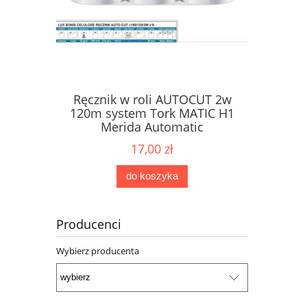
Ręcznik w roli AUTOCUT 2w
Papier 
ne Karen
120m system Tork MATIC H1
dozow
2W
Merida Automatic
17,00 zł
do koszyka
Producenci
Wybierz producenta