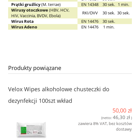
Prątki gruźlicy
(M. terrae)
EN 14348
30 sek.
1 min.
Wirusy otoczkowe
(HBV, HCV,
RKI/DVV
30 sek.
30 sek.
HIV, Vaccinia, BVDV, Ebola)
Wirus Rota
EN 14476
30 sek.
Wirus Adeno
EN 14476
1 min.
Produkty powiązane
Velox Wipes alkoholowe chusteczki do
dezynfekcji 100szt wkład
50,00 zł
46,30 zł
(netto:
)
zawiera 8% VAT, bez kosztów
dostawy