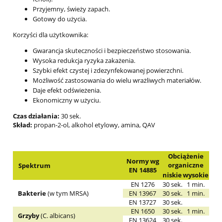
Przyjemny, świeży zapach.
Gotowy do użycia.
Korzyści dla użytkownika:
Gwarancja skuteczności i bezpieczeństwo stosowania.
Wysoka redukcja ryzyka zakażenia.
Szybki efekt czystej i zdezynfekowanej powierzchni.
Możliwość zastosowania do wielu wrażliwych materiałów.
Daje efekt odświeżenia.
Ekonomiczny w użyciu.
Czas działania:
30 sek.
Skład:
propan-2-ol, alkohol etylowy, amina, QAV
Obciążenie
Normy wg
organiczne
Spektrum
EN 14885
niskie
wysokie
EN 1276
30 sek.
1 min.
Bakterie
(w tym MRSA)
EN 13967
30 sek.
1 min.
EN 13727
30 sek.
EN 1650
30 sek.
1 min.
Grzyby
(C. albicans)
EN 13624
30 sek.