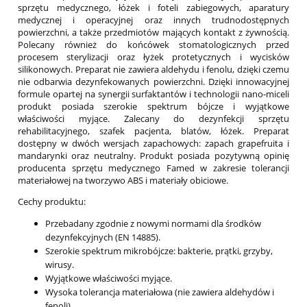
sprzętu medycznego, łóżek i foteli zabiegowych, aparatury
medycznej i operacyjnej oraz innych trudnodostępnych
powierzchni, a także przedmiotów mających kontakt z żywnością.
Polecany również do końcówek stomatologicznych przed
procesem sterylizacji oraz łyżek protetycznych i wycisków
silikonowych. Preparat nie zawiera aldehydu i fenolu, dzięki czemu
nie odbarwia dezynfekowanych powierzchni. Dzięki innowacyjnej
formule opartej na synergii surfaktantów i technologii nano-miceli
produkt posiada szerokie spektrum bójcze i wyjątkowe
właściwości myjące. Zalecany do dezynfekcji sprzętu
rehabilitacyjnego, szafek pacjenta, blatów, łóżek. Preparat
dostępny w dwóch wersjach zapachowych: zapach grapefruita i
mandarynki oraz neutralny. Produkt posiada pozytywną opinię
producenta sprzętu medycznego Famed w zakresie tolerancji
materiałowej na tworzywo ABS i materiały obiciowe.
Cechy produktu:
Przebadany zgodnie z nowymi normami dla środków
dezynfekcyjnych (EN 14885).
Szerokie spektrum mikrobójcze: bakterie, prątki, grzyby,
wirusy.
Wyjątkowe właściwości myjące.
Wysoka tolerancja materiałowa (nie zawiera aldehydów i
fenoli).